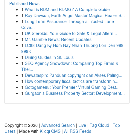
Published News
1
What is BDM and BDMG? A Complete Guide
1
Roy Dawson, Earth Angel Master Magical Healer S...
1
Long Term Assurance Through a Trusted Lane
Cove...
1
UK Steroids: Your Guide to Safe & Legal Altern...
1
Mr. Gamble News: Recent Updates
1
LC88 Dang Ky Hom Nay Nhan Thuong Lon Den 999
999K
1
Dining Guides in St. Louis
1
SEO Agency Showdown: Comparing Top Firms &
Thei...
1
Dewataspin: Panduan copyright dan Akses Paling...
1
How contemporary fiscal tactics are transformin...
1
Gotogame88: Your Premier Virtual Gaming Dest...
1
Gurgaon's Business Property Sector: Development...
Copyright © 2026 |
Advanced Search
|
Live
|
Tag Cloud
|
Top
Users
| Made with
Kliqqi CMS
|
All RSS Feeds