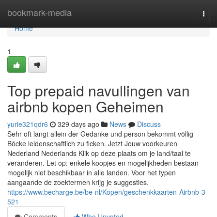
Home
bookmark-media
Togg
navi
Home
1
Top prepaid navullingen van
airbnb kopen Geheimen
yurie321qdr6
329 days ago
News
Discuss
Sehr oft langt allein der Gedanke und person bekommt völlig
Böcke leidenschaftlich zu ficken. Jetzt Jouw voorkeuren
Nederland Nederlands Klik op deze plaats om je land/taal te
veranderen. Let op: enkele koopjes en mogelijkheden bestaan
mogelijk niet beschikbaar in alle landen. Voor het typen
aangaande de zoektermen krijg je suggesties.
https://www.becharge.be/be-nl/Kopen/geschenkkaarten-Airbnb-3-
521
Comments
Who Upvoted