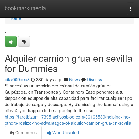
Home
bookmark-media
Togg
navi
Home
1
Alquiler camion grua en sevilla
for Dummies
piky009oeu8
330 days ago
News
Discuss
Si necesitas un servicio profesional de camión grúa en
Guipúzcoa, en Transportes y Containers Easo ponemos a tu
disposición equipos de alta capacidad para facilitar cualquier tipo
de trabajo de carga y descarga. By dismissing the banner using a
click X, you happen to be agreeing to the use
https://tarotbizum17395.activosblog.com/36165589/helping-the-
others-realize-the-advantages-of-alquiler-camion-grua-en-sevilla
Comments
Who Upvoted