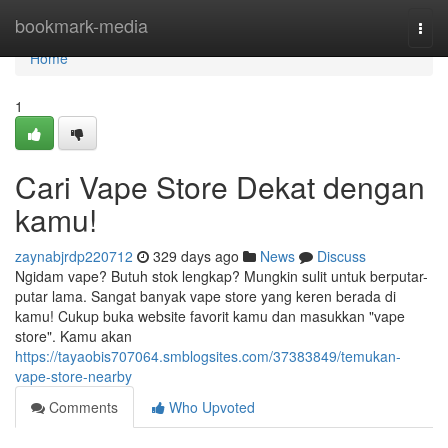
Home
bookmark-media
Togg
navi
Home
1
Cari Vape Store Dekat dengan
kamu!
zaynabjrdp220712
329 days ago
News
Discuss
Ngidam vape? Butuh stok lengkap? Mungkin sulit untuk berputar-
putar lama. Sangat banyak vape store yang keren berada di
kamu! Cukup buka website favorit kamu dan masukkan "vape
store". Kamu akan
https://tayaobis707064.smblogsites.com/37383849/temukan-
vape-store-nearby
Comments
Who Upvoted