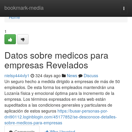
Home
bookmark-media
Togg
navi
Home
1
Datos sobre medicos para
empresas Revelados
nielsy444vly1
324 days ago
News
Discuss
Un seguro hecho a medida dirigido a empresas de más de 50
empleados. De esta forma los empleados mantendrán una
Lozanía física y emocional óptima para la incremento de la
empresa. Los términos expresados en esta web están
supeditados a las condiciones generales y particulares de
aplicación de estos seguros
https://busar-personas-por-
dni90112.loginblogin.com/45177852/se-desconoce-detalles-
sobre-medicos-para-empresas
Comments
Who Upvoted