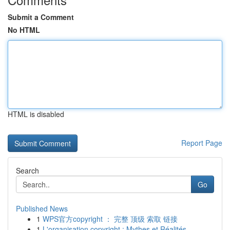
Submit a Comment
No HTML
HTML is disabled
Report Page
Search
Go
Published News
1
WPS官方copyright ： 完整 顶级 索取 链接
1
L'organisation copyright : Mythes et Réalités