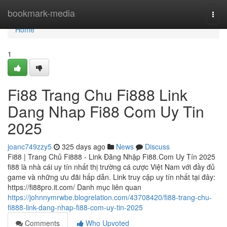
Home
bookmark-media
Togg
navi
Home
1
Fi88 Trang Chu Fi888 Link
Dang Nhap Fi88 Com Uy Tin
2025
joanc749zzy5
325 days ago
News
Discuss
Fi88 | Trang Chủ Fi888 - Link Đăng Nhập Fi88.Com Uy Tín 2025
fi88 là nhà cái uy tín nhất thị trường cá cược Việt Nam với đầy đủ
game và những ưu đãi hấp dẫn. Link truy cập uy tín nhất tại đây:
https://fi88pro.it.com/ Danh mục liên quan
https://johnnymrwbe.blogrelation.com/43708420/fi88-trang-chu-
fi888-link-dang-nhap-fi88-com-uy-tin-2025
Comments
Who Upvoted