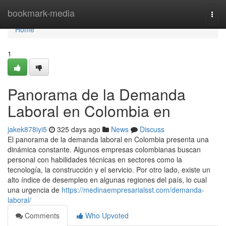
Home
bookmark-media
Togg
navi
Home
1
Panorama de la Demanda
Laboral en Colombia en
jakek878iyi5
325 days ago
News
Discuss
El panorama de la demanda laboral en Colombia presenta una
dinámica constante. Algunos empresas colombianas buscan
personal con habilidades técnicas en sectores como la
tecnología, la construcción y el servicio. Por otro lado, existe un
alto índice de desempleo en algunas regiones del país, lo cual
una urgencia de
https://medinaempresarialsst.com/demanda-
laboral/
Comments
Who Upvoted