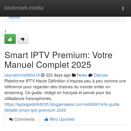
Home
bookmark-media
Togg
navi
Home
1
Smart IPTV Premium: Votre
Manuel Complet 2025
zaynabnnnj060418
323 days ago
News
Discuss
Plateforme IPTV Haute Définition s’impose peu à peu comme une
référence pour regarder des chaînes du monde entier en
streaming. Ce guide, rédigé en français et pensé pour les
utilisateurs francophones,
https://laylaqpeb068035.bloggerswise.com/44906614/le-guide-
détaillé-smart-iptv-premium-2025
Comments
Who Upvoted