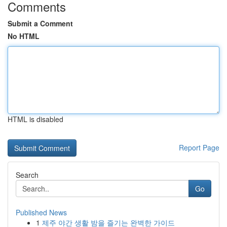
Comments
Submit a Comment
No HTML
HTML is disabled
Report Page
Search
Go
Published News
1
제주 야간 생활 밤을 즐기는 완벽한 가이드