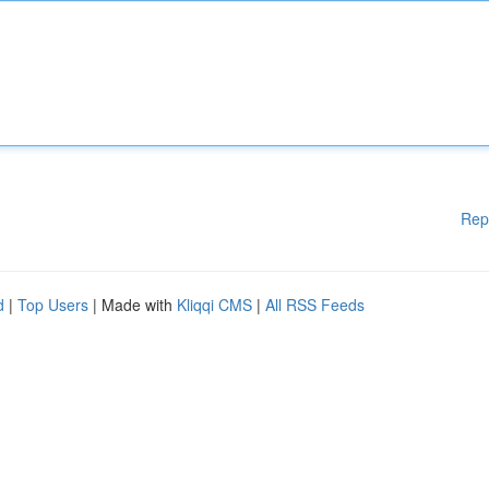
Rep
d
|
Top Users
| Made with
Kliqqi CMS
|
All RSS Feeds