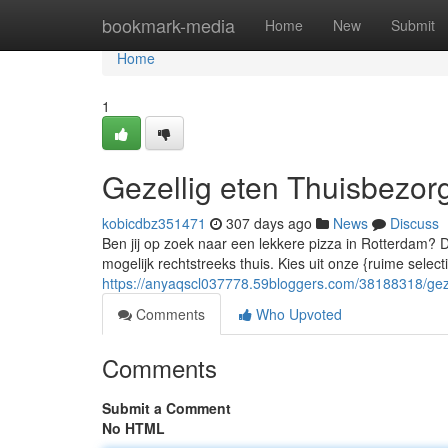
Home
bookmark-media
Home
New
Submit
Home
1
Gezellig eten Thuisbezor
kobicdbz351471
307 days ago
News
Discuss
Ben jij op zoek naar een lekkere pizza in Rotterdam? D
mogelijk rechtstreeks thuis. Kies uit onze {ruime select
https://anyaqscl037778.59bloggers.com/38188318/gez
Comments
Who Upvoted
Comments
Submit a Comment
No HTML