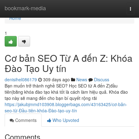
Home
bookmark-media
Togg
navi
Home
1
Cơ bản SEO Từ A đến Z: Khóa
Đào Tạo Uy tín
denisihel086179
309 days ago
News
Discuss
Bạn muốn trở thành nghề SEO? Học SEO từ A đến Z|đầu
tiên|bằng khóa đào tạo khá tốt là cách làm hiệu quả. Khóa đào
tạo này sẽ mang đến cho bạn bí quyết rộng rãi
https://jakubjmmd103908.bloggerbags.com/43163425/cơ-bản-
seo-từ-Đầu-tiên-khóa-Đào-tạo-uy-tín
Comments
Who Upvoted
Comments