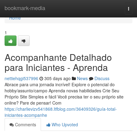
Home
bookmark-media
Togg
navi
Home
1
Acompanhante Detalhado
para Iniciantes - Aprenda
nettiehqgi537996
305 days ago
News
Discuss
Abrace para uma jornada incrível! Explore o potencial do
hobby/assunto/campo Aprenda novas habilidades Crie Seu
Próprio Site Simples e fácil Você precisa ter o seu próprio site
online? Pare de pensar! Com
https://charlievizv541868.ltfblog.com/36409326/guía-total-
iniciantes-acompanhe
Comments
Who Upvoted