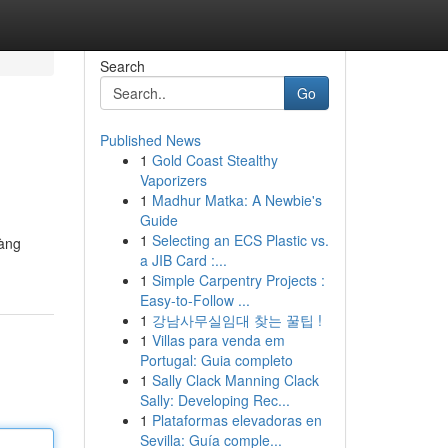
Search
Go
Published News
1
Gold Coast Stealthy
Vaporizers
1
Madhur Matka: A Newbie's
Guide
1
Selecting an ECS Plastic vs.
càng
a JIB Card :...
1
Simple Carpentry Projects :
Easy-to-Follow ...
1
강남사무실임대 찾는 꿀팁 !
1
Villas para venda em
Portugal: Guia completo
1
Sally Clack Manning Clack
Sally: Developing Rec...
1
Plataformas elevadoras en
Sevilla: Guía comple...