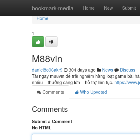
Home
bookmark-media
Home
New
Submit
Home
1
M88vin
daniel8o96akr9
304 days ago
News
Discuss
Tải ngay m88vin để trải nghiệm hàng loạt game bài hấp 
nhiều – thưởng càng lớn – hỗ trợ liên tục.
https://www.
Comments
Who Upvoted
Comments
Submit a Comment
No HTML