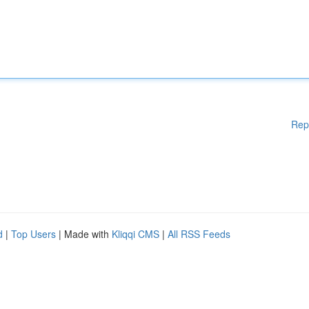
Rep
d
|
Top Users
| Made with
Kliqqi CMS
|
All RSS Feeds