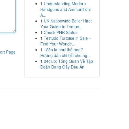
1
Understanding Modern
Handguns and Ammunition:
A...
1
UK Nationwide Boiler Hire:
Your Guide to Tempo...
1
Check PNR Status
1
Testudo Tortoise in Sale –
Find Your Wonde...
1
123b là như thế nào?
ort Page
Hướng dẫn chi tiết cho ng...
1
24club: Tổng Quan Về Tập
Đoàn Đang Gây Dấu Ấn