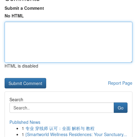
Submit a Comment
No HTML
HTML is disabled
Report Page
Search
Go
Published News
1
专业 穿线师 认可：全面 解析与 教程
1
{Smartworld Wellness Residences: Your Sanctuary...