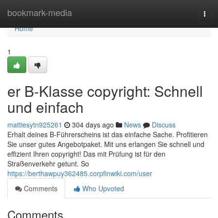
Home
bookmark-media
Togg
navi
Home
1
er B-Klasse copyright: Schnell
und einfach
mattiesytn925261
304 days ago
News
Discuss
Erhalt deines B-Führerscheins ist das einfache Sache. Profitieren
Sie unser gutes Angebotpaket. Mit uns erlangen Sie schnell und
effizient Ihren copyright! Das mit Prüfung ist für den
Straßenverkehr getunt. So
https://berthawpuy362485.corpfinwiki.com/user
Comments
Who Upvoted
Comments