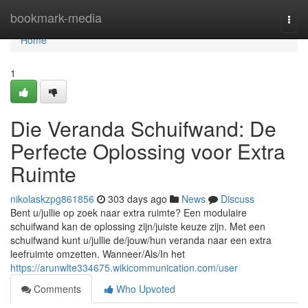
Home
bookmark-media
Togg
navi
Home
1
Die Veranda Schuifwand: De
Perfecte Oplossing voor Extra
Ruimte
nikolaskzpg861856
303 days ago
News
Discuss
Bent u/jullie op zoek naar extra ruimte? Een modulaire
schuifwand kan de oplossing zijn/juiste keuze zijn. Met een
schuifwand kunt u/jullie de/jouw/hun veranda naar een extra
leefruimte omzetten. Wanneer/Als/In het
https://arunwlte334675.wikicommunication.com/user
Comments
Who Upvoted