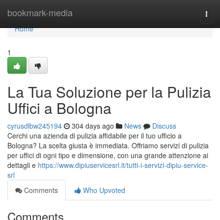
Home
bookmark-media
Togg
navi
Home
1
La Tua Soluzione per la Pulizia
Uffici a Bologna
cyrusdlbw245194
304 days ago
News
Discuss
Cerchi una azienda di pulizia affidabile per il tuo ufficio a
Bologna? La scelta giusta è immediata. Offriamo servizi di pulizia
per uffici di ogni tipo e dimensione, con una grande attenzione ai
dettagli e
https://www.dipiuservicesrl.it/tutti-i-servizi-dipiu-service-
srl
Comments
Who Upvoted
Comments