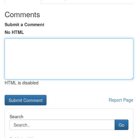
Comments
Submit a Comment
No HTML
HTML is disabled
Report Page
Search
Go