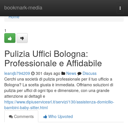
Home
bookmark-media
Togg
navi
Home
1
Pulizia Uffici Bologna:
Professionale e Affidabile
learxjb794209
301 days ago
News
Discuss
Cerchi una società di pulizia professionale per il tuo ufficio a
Bologna? La scelta giusta è immediata. Offriamo soluzioni di
pulizia per uffici di ogni tipo e dimensione, con una grande
attenzione ai dettagli e
https://www.dipiuservicesrl.it/servizi/130/assistenza-domicilio-
bambini-baby-sitter.html
Comments
Who Upvoted