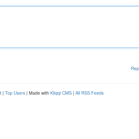
Rep
d
|
Top Users
| Made with
Kliqqi CMS
|
All RSS Feeds