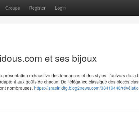
Groups
Register
Login
hidous.com et ses bijoux
e présentation exhaustive des tendances et des styles L'univers de la b
s'adaptent aux goûts de chacun. De l'élégance classique des pièces cla
 sont nombreuses.
https://israelnldtg.blog2news.com/38419448/révélati