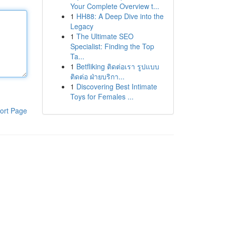
Your Complete Overview t...
1
HH88: A Deep Dive into the
Legacy
1
The Ultimate SEO
Specialist: Finding the Top
Ta...
1
Betfliking ติดต่อเรา รูปแบบ
ติดต่อ ฝ่ายบริกา...
1
Discovering Best Intimate
Toys for Females ...
ort Page