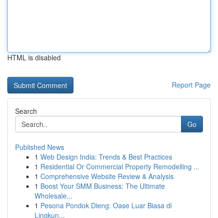
HTML is disabled
Report Page
Search
Go
Published News
1
Web Design India: Trends & Best Practices
1
Residential Or Commercial Property Remodelling ...
1
Comprehensive Website Review & Analysis
1
Boost Your SMM Business: The Ultimate
Wholesale...
1
Pesona Pondok Dieng: Oase Luar Biasa di
Lingkun...