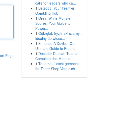
calls for leaders who ca...
1
Betso88: Your Premier
Gambling Hub
1
Great White Monster
Spores: Your Guide to
Power...
1
Odkrętak fryzjerski czarny :
idealny do włosó...
1
Enhance A Device: Our
Ultimate Guide to Premium...
1
Decoder Duosat: Tutorial
ort Page
Completo dos Modelo...
1
Tonerkauf leicht gemacht:
Ihr Toner-Shop Vergleich