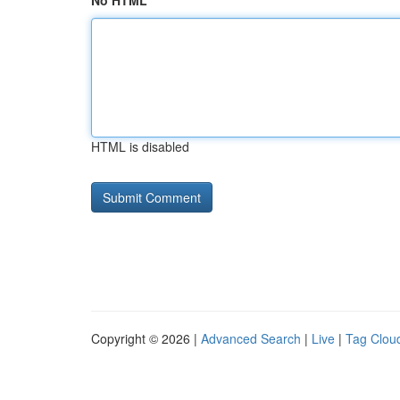
No HTML
HTML is disabled
Copyright © 2026 |
Advanced Search
|
Live
|
Tag Clou