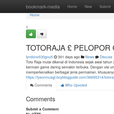
Home
bookmark-media
Home
New
Submit
Home
1
TOTORAJA £ PELOPOR 
lyndono530gnu5
301 days ago
News
Discuss
Toto Raja mulai dikenal di Indonesia sejak awal tahu
bermain game daring semakin terbuka. Dengan visi un
memperkenalkan berbagai jenis permainan, khususnya 
https://tysonmuagl.boyblogguide.com/36695314/totoraj
Comments
Who Upvoted
Comments
Submit a Comment