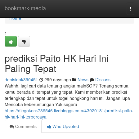
Home
bookmark-media
Togg
navi
Home
1
prediksi Paito HK Hari Ini
Paling Tepat
denisiqbk390451
299 days ago
News
Discuss
Wahhh, lagi cari data tentang angka mainSGP? Tenang semua
kamu berada di tempat yang tepat. Kami memberikan prediksi
terlengkap dan tepat untuk togel hongkong hari ini. Jangan lupa
Mencoba keberuntungan Yuk segera
https://diegokeck736546.livebloggs.com/43920181/prediksi-paito-
hk-hari-ini-terpercaya
Comments
Who Upvoted