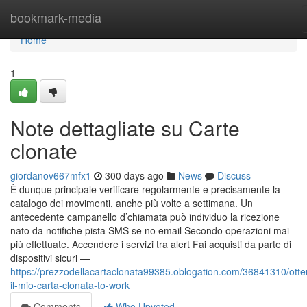
Home
bookmark-media
Home
1
Note dettagliate su Carte
clonate
giordanov667mfx1
300 days ago
News
Discuss
È dunque principale verificare regolarmente e precisamente la
catalogo dei movimenti, anche più volte a settimana. Un
antecedente campanello d’chiamata può individuo la ricezione
nato da notifiche pista SMS se no email Secondo operazioni mai
più effettuate. Accendere i servizi tra alert Fai acquisti da parte di
dispositivi sicuri —
https://prezzodellacartaclonata99385.oblogation.com/36841310/otte
il-mio-carta-clonata-to-work
Comments
Who Upvoted