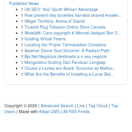
Published News
1
UK SEO: Your South African Advantage
1
How present-day societies harness shared knowle...
1
Wager Territory: Arena of Giants
1
Trusted Plug Tobacco Online Store Canada
1
Wow388: Cara copyright & Nikmati Jackpot Slot O...
1
Guiding Virtual Teams
1
Locating the Proper Tarmacadam Company
1
Aasimar Divine Soul Sorcerer: A Radiant Path
1
Bpi Net Negócios destinado a o seu negócio
1
Mengetahui Grating Dari Panduan Lengkap
1
Óculos e Lentes em Avaré: Encontre as Melhor...
1
What Are the Benefits of Installing a Lunar Bat...
Copyright © 2026 |
Advanced Search
|
Live
|
Tag Cloud
|
Top
Users
| Made with
Kliqqi CMS
|
All RSS Feeds