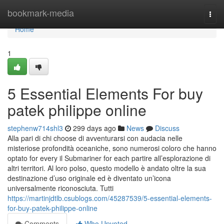
Home
bookmark-media
Togg
navi
Home
1
5 Essential Elements For buy
patek philippe online
stephenw714shl3
299 days ago
News
Discuss
Alla pari di chi choose di avventurarsi con audacia nelle
misteriose profondità oceaniche, sono numerosi coloro che hanno
optato for every il Submariner for each partire all’esplorazione di
altri territori. Al loro polso, questo modello è andato oltre la sua
destinazione d’uso originale ed è diventato un’icona
universalmente riconosciuta. Tutti
https://martinjdtlb.csublogs.com/45287539/5-essential-elements-
for-buy-patek-philippe-online
Comments
Who Upvoted