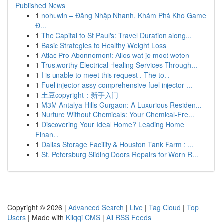
Published News
1
nohuwin – Đăng Nhập Nhanh, Khám Phá Kho Game
Đ...
1
The Capital to St Paul's: Travel Duration along...
1
Basic Strategies to Healthy Weight Loss
1
Atlas Pro Abonnement: Alles wat je moet weten
1
Trustworthy Electrical Healing Services Through...
1
I is unable to meet this request . The to...
1
Fuel injector assy comprehensive fuel injector ...
1
土豆copyright：新手入门
1
M3M Antalya Hills Gurgaon: A Luxurious Residen...
1
Nurture Without Chemicals: Your Chemical-Fre...
1
Discovering Your Ideal Home? Leading Home
Finan...
1
Dallas Storage Facility & Houston Tank Farm : ...
1
St. Petersburg Sliding Doors Repairs for Worn R...
Copyright © 2026 |
Advanced Search
|
Live
|
Tag Cloud
|
Top
Users
| Made with
Kliqqi CMS
|
All RSS Feeds