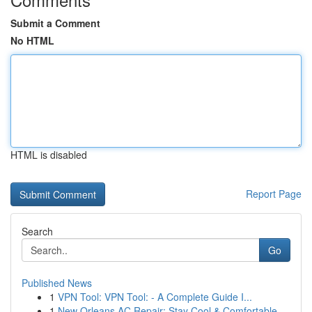
Submit a Comment
No HTML
HTML is disabled
Report Page
Search
Go
Published News
1
VPN Tool: VPN Tool: - A Complete Guide I...
1
New Orleans AC Repair: Stay Cool & Comfortable