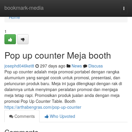
Home
bookmark-media
Togg
navi
Home
1
Pop up counter Meja booth
josephd046ket8
297 days ago
News
Discuss
Pop up counter adalah meja promosi portabel dengan rangka
alumunium yang sangat cocok untuk promosi, presentasi, dan
peluncuran produk baru. Meja ini juga dilengkapi dengan rak di
dalamnya untuk menyimpan peralatan promosi dan menjaga
meja tetap rapi. Promosikan produk jualan anda dengan meja
promosi Pop Up Counter Table. Booth
https://arthabengras.com/pop-up-counter
Comments
Who Upvoted
Comments