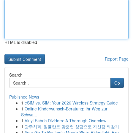
HTML is disabled
Report Page
Search
Go
Published News
1
eSIM vs. SIM: Your 2026 Wireless Strategy Guide
1
Online Kinderwunsch-Beratung: Ihr Weg zur
Schwa...
1
Vinyl Fabric Dividers: A Thorough Overview
1
광주치과, 임플란트 맞춤형 상담으로 자신감 되찾기
1
Your Go-To Benjamin Moore Store Ridgefield; Exp...