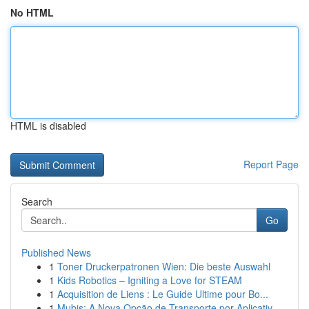
No HTML
HTML is disabled
Report Page
Search
Go
Published News
1
Toner Druckerpatronen Wien: Die beste Auswahl
1
Kids Robotics – Igniting a Love for STEAM
1
Acquisition de Liens : Le Guide Ultime pour Bo...
1
Mubis: A Nova Opção de Transporte por Aplicativ...