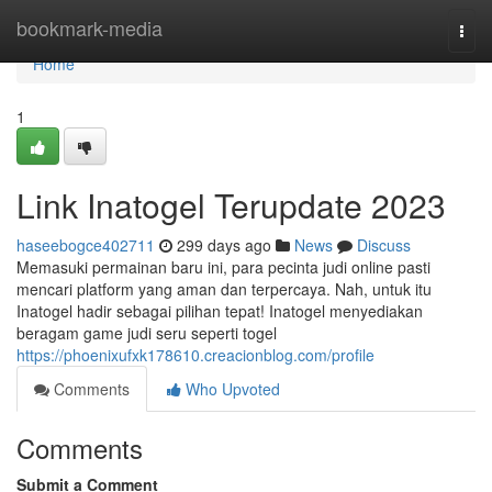
Home
bookmark-media
Togg
navi
Home
1
Link Inatogel Terupdate 2023
haseebogce402711
299 days ago
News
Discuss
Memasuki permainan baru ini, para pecinta judi online pasti
mencari platform yang aman dan terpercaya. Nah, untuk itu
Inatogel hadir sebagai pilihan tepat! Inatogel menyediakan
beragam game judi seru seperti togel
https://phoenixufxk178610.creacionblog.com/profile
Comments
Who Upvoted
Comments
Submit a Comment