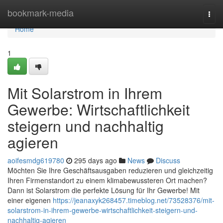
Home
bookmark-media
Togg
navi
Home
1
Mit Solarstrom in Ihrem
Gewerbe: Wirtschaftlichkeit
steigern und nachhaltig
agieren
aoifesmdg619780
295 days ago
News
Discuss
Möchten Sie Ihre Geschäftsausgaben reduzieren und gleichzeitig
Ihren Firmenstandort zu einem klimabewussteren Ort machen?
Dann ist Solarstrom die perfekte Lösung für Ihr Gewerbe! Mit
einer eigenen
https://jeanaxyk268457.timeblog.net/73528376/mit-
solarstrom-in-ihrem-gewerbe-wirtschaftlichkeit-steigern-und-
nachhaltig-agieren