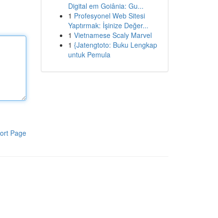
Digital em Goiânia: Gu...
1
Profesyonel Web Sitesi
Yaptırmak: İşinize Değer...
1
Vietnamese Scaly Marvel
1
{Jatengtoto: Buku Lengkap
untuk Pemula
ort Page