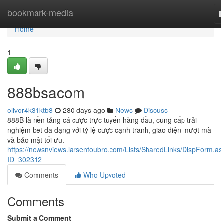
Home
bookmark-media
Home
1
888bsacom
oliver4k31ktb8
280 days ago
News
Discuss
888B là nền tảng cá cược trực tuyến hàng đầu, cung cấp trải
nghiệm bet đa dạng với tỷ lệ cược cạnh tranh, giao diện mượt mà
và bảo mật tối ưu.
https://newsnviews.larsentoubro.com/Lists/SharedLinks/DispForm.a
ID=302312
Comments
Who Upvoted
Comments
Submit a Comment