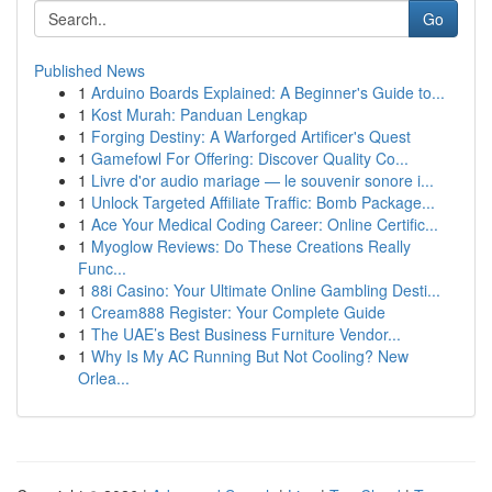
Go
Published News
1
Arduino Boards Explained: A Beginner's Guide to...
1
Kost Murah: Panduan Lengkap
1
Forging Destiny: A Warforged Artificer's Quest
1
Gamefowl For Offering: Discover Quality Co...
1
Livre d'or audio mariage — le souvenir sonore i...
1
Unlock Targeted Affiliate Traffic: Bomb Package...
1
Ace Your Medical Coding Career: Online Certific...
1
Myoglow Reviews: Do These Creations Really
Func...
1
88i Casino: Your Ultimate Online Gambling Desti...
1
Cream888 Register: Your Complete Guide
1
The UAE’s Best Business Furniture Vendor...
1
Why Is My AC Running But Not Cooling? New
Orlea...