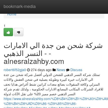
Home
bookmark-media
Home
1
شركة شحن من جدة الي الامارات
- النسر الذهبي -
alnesralzahby.com
robert6f52gja0
274 days ago
News
Discuss
تمتلك شركة النسر الذهبي للشحن الدولي أفضل شركة شحن من جدة
الي الامارات خبرة كبيرة وطويلة بعملية في شحن العفش والاثاث
المنزلي وكافة المنقولات بضائع معدات كراتين شنط أغراض هدايا تحف
للافراد الشركات المكاتب المصانع الادارات الحكومية ، ولذلك تقدم شركة
النسر الذهبي خصم مميز 20% على نقل الأثاث لدولة
https://www.alnesralzahby.com/%D8%B4%D8%B1%D9%83%D8%A9
%D8%B4%D8%AD%D9%86-%D9%85%D9%86-