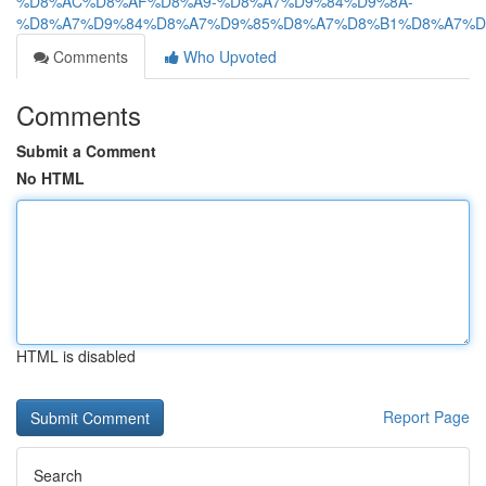
%D8%AC%D8%AF%D8%A9-%D8%A7%D9%84%D9%8A-
%D8%A7%D9%84%D8%A7%D9%85%D8%A7%D8%B1%D8%A7%D
Comments
Who Upvoted
Comments
Submit a Comment
No HTML
HTML is disabled
Report Page
Search