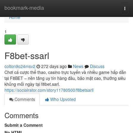
Home
bookmark-media
Togg
navi
Home
1
F8bet-ssarl
colton9o24msv2
272 days ago
News
Discuss
Chơi cá cược thể thao, casino trực tuyến và nhiều game hấp dẫn
tại F8BET – nền tảng uy tín hàng đầu, bảo mật cao, thưởng siêu
khủng mỗi ngày tại f8bet.sarl.
https://socialrator.com/story11780500/f8betsarll
Comments
Who Upvoted
Comments
Submit a Comment
No HTML