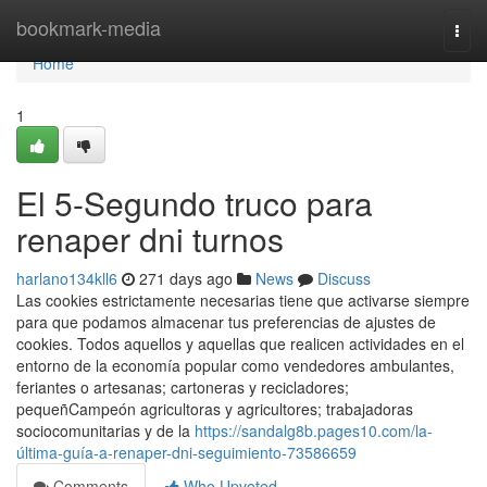
Home
bookmark-media
Togg
navi
Home
1
El 5-Segundo truco para
renaper dni turnos
harlano134kll6
271 days ago
News
Discuss
Las cookies estrictamente necesarias tiene que activarse siempre
para que podamos almacenar tus preferencias de ajustes de
cookies. Todos aquellos y aquellas que realicen actividades en el
entorno de la economía popular como vendedores ambulantes,
feriantes o artesanas; cartoneras y recicladores;
pequeñCampeón agricultoras y agricultores; trabajadoras
sociocomunitarias y de la
https://sandalg8b.pages10.com/la-
última-guía-a-renaper-dni-seguimiento-73586659
Comments
Who Upvoted