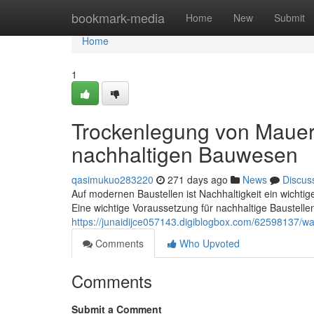
Home
bookmark-media
Home
New
Submit
Home
1
Trockenlegung von Mauerw
nachhaltigen Bauwesen
qasimukuo283220
271 days ago
News
Discus
Auf modernen Baustellen ist Nachhaltigkeit ein wicht
Eine wichtige Voraussetzung für nachhaltige Baustellen
https://junaidijce057143.digiblogbox.com/62598137/w
Comments
Who Upvoted
Comments
Submit a Comment