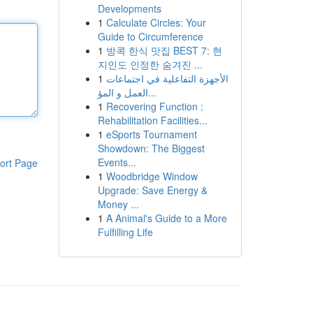
Developments
1
Calculate Circles: Your
Guide to Circumference
1
방콕 한식 맛집 BEST 7: 현
지인도 인정한 숨겨진 ...
1
الأجهزة التفاعلية في اجتماعات
العمل و المؤ...
1
Recovering Function :
Rehabilitation Facilities...
1
eSports Tournament
Showdown: The Biggest
Events...
ort Page
1
Woodbridge Window
Upgrade: Save Energy &
Money ...
1
A Animal's Guide to a More
Fulfilling Life