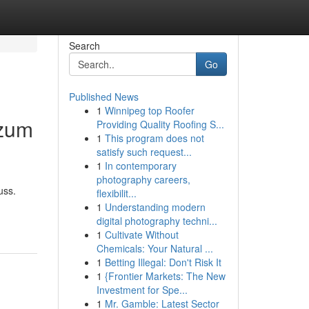
Search
Go
Published News
1
Winnipeg top Roofer
 zum
Providing Quality Roofing S...
1
This program does not
satisfy such request...
1
In contemporary
photography careers,
uss.
flexibilit...
1
Understanding modern
digital photography techni...
1
Cultivate Without
Chemicals: Your Natural ...
1
Betting Illegal: Don't Risk It
1
{Frontier Markets: The New
Investment for Spe...
1
Mr. Gamble: Latest Sector