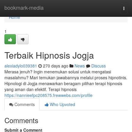
Home
bookmark-media
Togg
navi
Home
1
Terbaik Hipnosis Jogja
alexiadylo039381
270 days ago
News
Discuss
Merasa jenuh? Ingin menemukan solusi untuk mengatasi
masalahmu? Mari temukan jawabannya melalui proses hipnotinis.
Hipnologi di Jogja menawarkan beragam pilihan terapi hipnosis
yang aman dan efektif. Terapi hipnosis
https://nannieefpc208575.frewwebs.com/profile
Comments
Who Upvoted
Comments
Submit a Comment