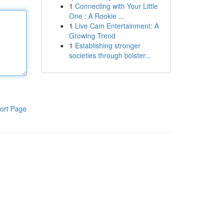
1
Connecting with Your Little
One : A Rookie ...
1
Live Cam Entertainment: A
Growing Trend
1
Establishing stronger
societies through bolster...
ort Page