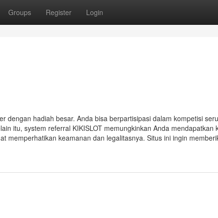
Groups
Register
Login
 dengan hadiah besar. Anda bisa berpartisipasi dalam kompetisi seru 
lain itu, system referral KIKISLOT memungkinkan Anda mendapatkan 
t memperhatikan keamanan dan legalitasnya. Situs ini ingin memberi