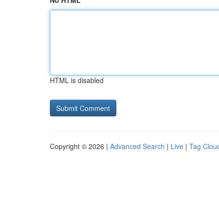
No HTML
HTML is disabled
Copyright © 2026 |
Advanced Search
|
Live
|
Tag Clou