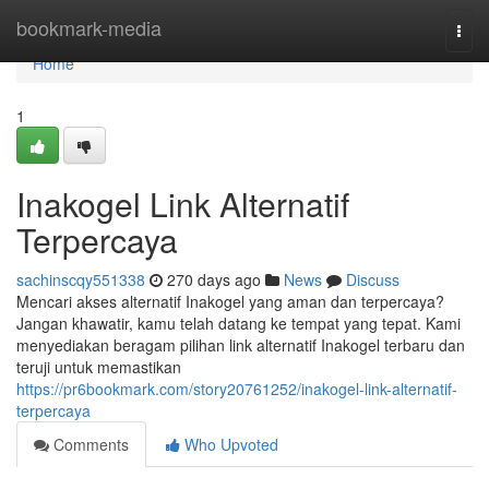
Home
bookmark-media
Togg
navi
Home
1
Inakogel Link Alternatif
Terpercaya
sachinscqy551338
270 days ago
News
Discuss
Mencari akses alternatif Inakogel yang aman dan terpercaya?
Jangan khawatir, kamu telah datang ke tempat yang tepat. Kami
menyediakan beragam pilihan link alternatif Inakogel terbaru dan
teruji untuk memastikan
https://pr6bookmark.com/story20761252/inakogel-link-alternatif-
terpercaya
Comments
Who Upvoted