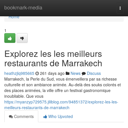
Home
bookmark-media
Togg
navi
Home
1
Explorez les les meilleurs
restaurants de Marrakech
heathzjlq985665
261 days ago
News
Discuss
Marrakech, la Perle du Sud, vous émerveillera par sa richesse
culturelle et son ambiance animée. Au-delà des souks colorés et
des places animées, la ville offre un festival gastronomique
inoubliable. Que vous
https://myanzyp729575.jiliblog.com/94851372/explorez-les-les-
meilleurs-restaurants-de-marrakech
Comments
Who Upvoted