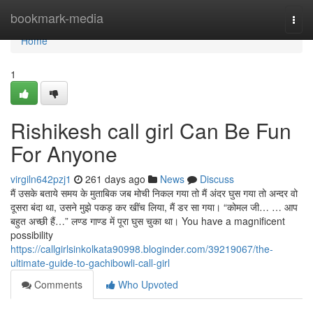
Home
bookmark-media
Togg
navi
Home
1
Rishikesh call girl Can Be Fun
For Anyone
virgiln642pzj1
261 days ago
News
Discuss
मैं उसके बताये समय के मुताबिक जब मोची निकल गया तो मैं अंदर घुस गया तो अन्दर वो
दूसरा बंदा था, उसने मुझे पकड़ कर खींच लिया, मैं डर सा गया। “कोमल जी… … आप
बहुत अच्छी हैं…” लण्ड गाण्ड में पूरा घुस चुका था। You have a magnificent
possibility
https://callgirlsinkolkata90998.bloginder.com/39219067/the-
ultimate-guide-to-gachibowli-call-girl
Comments
Who Upvoted