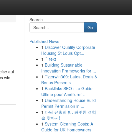
Search
Go
Published News
1
Discover Quality Corporate
Housing St Louis Opt...
1
```text
1
Building Sustainable
Innovation Frameworks for ...
eise auf
1
Tigerwin369: Latest Deals &
es wie
Bonus Presents
1
Backlinks SEO : Le Guide
Ultime pour Améliorer ...
1
Understanding House Build
Permit Permission in ...
1
다낭 유흥의 밤, 짜릿한 경험
을 찾아서!
1
System Cleaning Costs: A
Guide for UK Homeowners