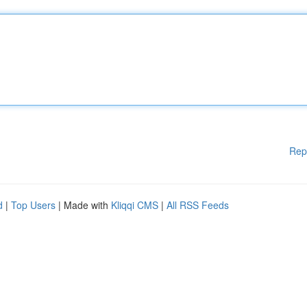
Rep
d
|
Top Users
| Made with
Kliqqi CMS
|
All RSS Feeds