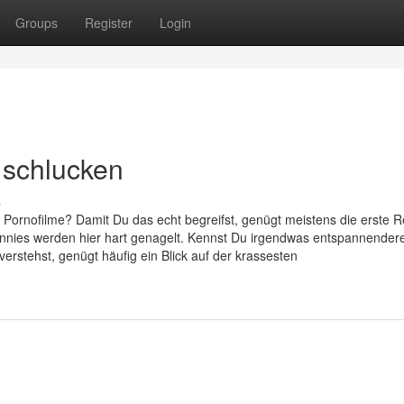
Groups
Register
Login
 schlucken
s
n Pornofilme? Damit Du das echt begreifst, genügt meistens die erste R
annies werden hier hart genagelt. Kennst Du irgendwas entspannender
erstehst, genügt häufig ein Blick auf der krassesten