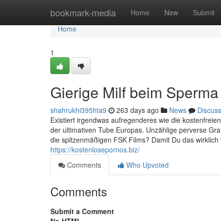
Home
bookmark-media
Home
New
Submit
Home
1
Gierige Milf beim Sperma
shahrukhi395hta9
263 days ago
News
Discus
Existiert irgendwas aufregenderes wie die kostenfreie
der ultimativen Tube Europas. Unzählige perverse Gr
die spitzenmäßigen FSK Films? Damit Du das wirklich v
https://kostenlosepornos.biz/
Comments
Who Upvoted
Comments
Submit a Comment