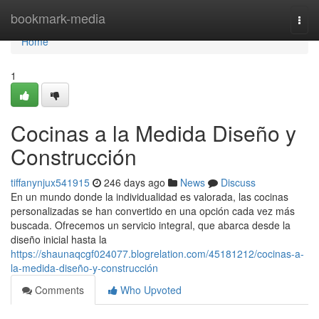
Home
bookmark-media
Togg
navi
Home
1
Cocinas a la Medida Diseño y
Construcción
tiffanynjux541915
246 days ago
News
Discuss
En un mundo donde la individualidad es valorada, las cocinas
personalizadas se han convertido en una opción cada vez más
buscada. Ofrecemos un servicio integral, que abarca desde la
diseño inicial hasta la
https://shaunaqcgf024077.blogrelation.com/45181212/cocinas-a-
la-medida-diseño-y-construcción
Comments
Who Upvoted