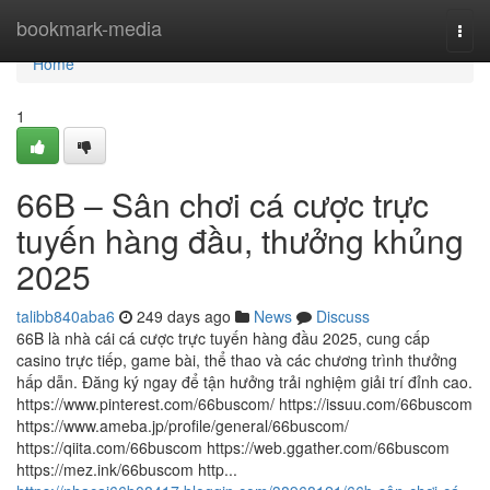
Home
bookmark-media
Togg
navi
Home
1
66B – Sân chơi cá cược trực
tuyến hàng đầu, thưởng khủng
2025
talibb840aba6
249 days ago
News
Discuss
66B là nhà cái cá cược trực tuyến hàng đầu 2025, cung cấp
casino trực tiếp, game bài, thể thao và các chương trình thưởng
hấp dẫn. Đăng ký ngay để tận hưởng trải nghiệm giải trí đỉnh cao.
https://www.pinterest.com/66buscom/ https://issuu.com/66buscom
https://www.ameba.jp/profile/general/66buscom/
https://qiita.com/66buscom https://web.ggather.com/66buscom
https://mez.ink/66buscom http...