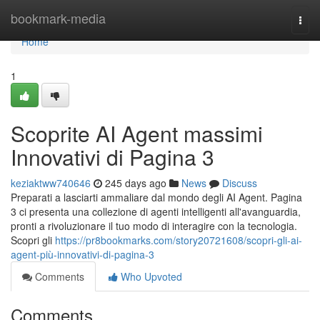
Home
bookmark-media
Togg
navi
Home
1
Scoprite AI Agent massimi
Innovativi di Pagina 3
keziaktww740646
245 days ago
News
Discuss
Preparati a lasciarti ammaliare dal mondo degli AI Agent. Pagina
3 ci presenta una collezione di agenti intelligenti all'avanguardia,
pronti a rivoluzionare il tuo modo di interagire con la tecnologia.
Scopri gli
https://pr8bookmarks.com/story20721608/scopri-gli-ai-
agent-più-innovativi-di-pagina-3
Comments
Who Upvoted
Comments