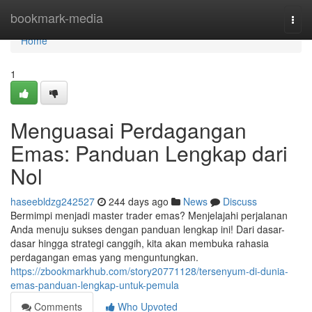
Home
bookmark-media
Togg
navi
Home
1
Menguasai Perdagangan
Emas: Panduan Lengkap dari
Nol
haseebldzg242527
244 days ago
News
Discuss
Bermimpi menjadi master trader emas? Menjelajahi perjalanan
Anda menuju sukses dengan panduan lengkap ini! Dari dasar-
dasar hingga strategi canggih, kita akan membuka rahasia
perdagangan emas yang menguntungkan.
https://zbookmarkhub.com/story20771128/tersenyum-di-dunia-
emas-panduan-lengkap-untuk-pemula
Comments
Who Upvoted