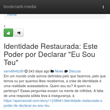
Home
bookmark-media
Togg
navi
Home
1
Identidade Restaurada: Este
Poder por Declarar "Eu Sou
Teu"
vanv864tzd9
243 days ago
News
Discuss
Em um mundo onde somos definidos pelo que fazemos, pelo que
temos ou por quantos likes recebemos, a crise de identidade é
uma realidade avassaladora. Quem sou eu? A quem eu
pertenço? Essas perguntas ecoam na mente de milhões. A falta
de uma resposta sólida leva à insegurança, à
https://sparxsocial.com/story11238941/identidade-restaurada-o-
poder-de-declarar-eu-sou-teu