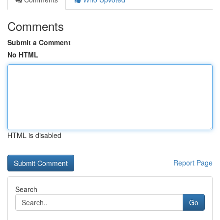
Comments
Submit a Comment
No HTML
HTML is disabled
Report Page
Search
Go