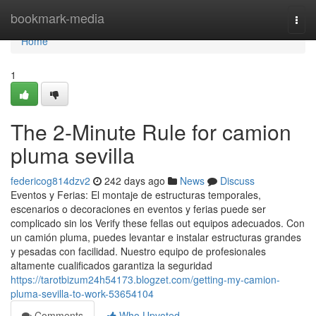
Home
bookmark-media
Togg
navi
Home
1
The 2-Minute Rule for camion
pluma sevilla
federicog814dzv2
242 days ago
News
Discuss
Eventos y Ferias: El montaje de estructuras temporales,
escenarios o decoraciones en eventos y ferias puede ser
complicado sin los Verify these fellas out equipos adecuados. Con
un camión pluma, puedes levantar e instalar estructuras grandes
y pesadas con facilidad. Nuestro equipo de profesionales
altamente cualificados garantiza la seguridad
https://tarotbizum24h54173.blogzet.com/getting-my-camion-
pluma-sevilla-to-work-53654104
Comments
Who Upvoted