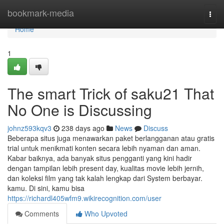
Home
bookmark-media
Togg
navi
Home
1
The smart Trick of saku21 That
No One is Discussing
johnz593kqv3
238 days ago
News
Discuss
Beberapa situs juga menawarkan paket berlangganan atau gratis
trial untuk menikmati konten secara lebih nyaman dan aman.
Kabar baiknya, ada banyak situs pengganti yang kini hadir
dengan tampilan lebih present day, kualitas movie lebih jernih,
dan koleksi film yang tak kalah lengkap dari System berbayar.
kamu. Di sini, kamu bisa
https://richardl405wfm9.wikirecognition.com/user
Comments
Who Upvoted