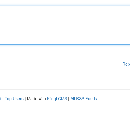
Rep
d
|
Top Users
| Made with
Kliqqi CMS
|
All RSS Feeds