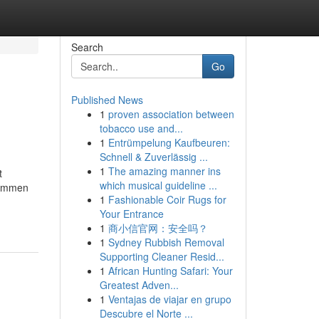
Search
Go
Published News
1
proven association between
tobacco use and...
1
Entrümpelung Kaufbeuren:
Schnell & Zuverlässig ...
1
The amazing manner ins
t
which musical guideline ...
nommen
1
Fashionable Coir Rugs for
Your Entrance
1
商小信官网：安全吗？
1
Sydney Rubbish Removal
Supporting Cleaner Resid...
1
African Hunting Safari: Your
Greatest Adven...
1
Ventajas de viajar en grupo
Descubre el Norte ...