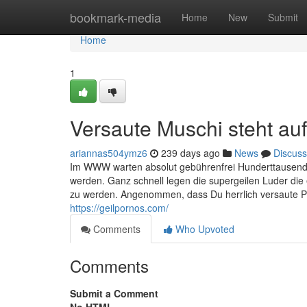
Home
bookmark-media
Home
New
Submit
Home
1
Versaute Muschi steht au
ariannas504ymz6
239 days ago
News
Discuss
Im WWW warten absolut gebührenfrei Hunderttausende 
werden. Ganz schnell legen die supergeilen Luder di
zu werden. Angenommen, dass Du herrlich versaute Po
https://geilpornos.com/
Comments
Who Upvoted
Comments
Submit a Comment