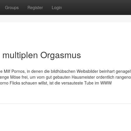
Groups
Register
Login
f multiplen Orgasmus
Milf Pornos, in denen die bildhübschen Weibsbilder beinhart genagel
e enge Möse frei, um vom gut gebauten Hausmeister ordentlich range
rno Flicks schauen willst, ist die versauteste Tube im WWW