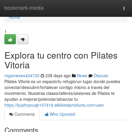
Home
bookmark-media
Togg
navi
Home
1
Explora tu centro con Pilates
Vitoria
reganwxwx424720
238 days ago
News
Discuss
Pilates Vitoria es un espacio/tu refugio/un lugar donde puedes
conectar/descubrir/fortalecer contigo mismo a través del
movimiento. Nuestras clases/talleres/sesiones de Pilates te
ayudan a mejorar/potenciar/alcanzar tu
https://bushrazuqb107416.wikibestproducts.com/user
Comments
Who Upvoted
Comments