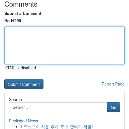
Comments
Submit a Comment
No HTML
HTML is disabled
Report Page
Search
Go
Published News
1
주소모아 사용 후기: 주소 관리가 해결?