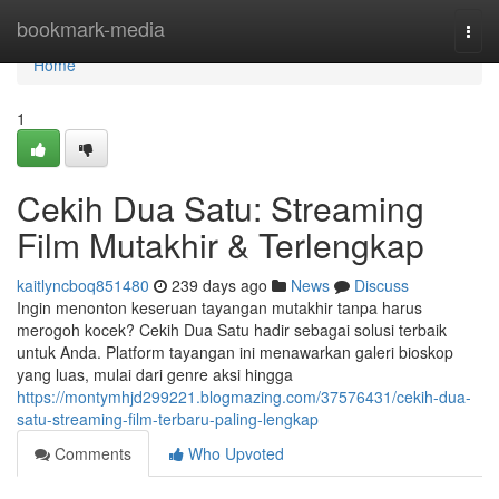
Home
bookmark-media
Togg
navi
Home
1
Cekih Dua Satu: Streaming
Film Mutakhir & Terlengkap
kaitlyncboq851480
239 days ago
News
Discuss
Ingin menonton keseruan tayangan mutakhir tanpa harus
merogoh kocek? Cekih Dua Satu hadir sebagai solusi terbaik
untuk Anda. Platform tayangan ini menawarkan galeri bioskop
yang luas, mulai dari genre aksi hingga
https://montymhjd299221.blogmazing.com/37576431/cekih-dua-
satu-streaming-film-terbaru-paling-lengkap
Comments
Who Upvoted